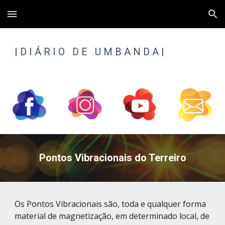
Skip to main content
Skip to navigation
| 
D I Á R I O   D E   U M B A N D A
 |
Pontos Vibracionais do Terreiro
Os Pontos Vibracionais são, toda e qualquer forma 
material de magnetização, em determinado local, de 