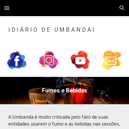
Skip to main content
Skip to navigation
| 
D I Á R I O   D E   U M B A N D A
 |
Fumos e Bebidas
A Umbanda é muito criticada pelo fato de suas 
entidades usarem o fumo e as bebidas nas sessões, 