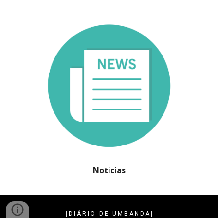
Noticias
| 
D I Á R I O   D E   U M B A N D A
 |