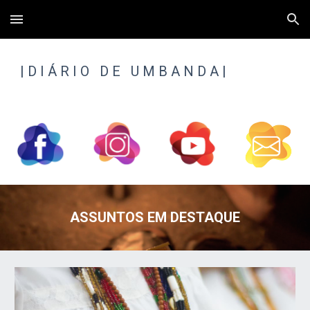
Skip to main content
Skip to navigation
| 
D I Á R I O   D E   U M B A N D A |
ASSUNTOS EM DESTAQUE